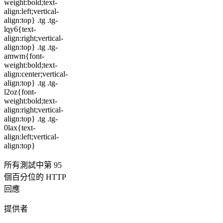
weight:bold;text-
align:left;vertical-
align:top} .tg .tg-
lqy6{text-
align:right;vertical-
align:top} .tg .tg-
amwm{font-
weight:bold;text-
align:center;vertical-
align:top} .tg .tg-
l2oz{font-
weight:bold;text-
align:right;vertical-
align:top} .tg .tg-
0lax{text-
align:left;vertical-
align:top}
所有測試中第 95
個百分位的 HTTP
回應
提供者