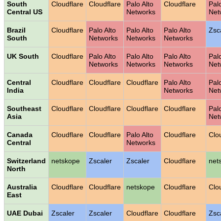
South
Cloudflare
Cloudflare
Palo Alto
Cloudflare
Palo
Central US
Networks
Net
Brazil
Cloudflare
Palo Alto
Palo Alto
Palo Alto
Zsc
South
Networks
Networks
Networks
UK South
Cloudflare
Palo Alto
Palo Alto
Palo Alto
Palo
Networks
Networks
Networks
Net
Central
Cloudflare
Cloudflare
Cloudflare
Palo Alto
Palo
India
Networks
Net
Southeast
Cloudflare
Cloudflare
Cloudflare
Cloudflare
Palo
Asia
Net
Canada
Cloudflare
Cloudflare
Palo Alto
Cloudflare
Clo
Central
Networks
Switzerland
netskope
Zscaler
Zscaler
Cloudflare
net
North
Australia
Cloudflare
Cloudflare
netskope
Cloudflare
Clo
East
UAE Dubai
Zscaler
Zscaler
Cloudflare
Cloudflare
Zsc