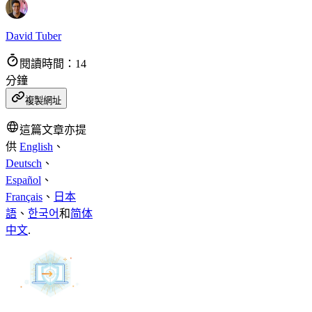
David Tuber
閱讀時間：14
分鐘
複製網址
這篇文章亦提
供
English
、
Deutsch
、
Español
、
Français
、
日本
語
、
한국어
和
简体
中文
.