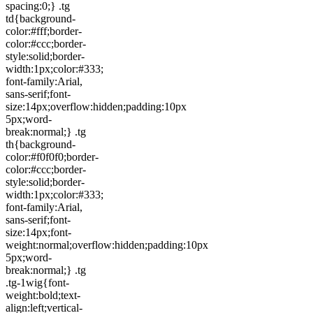
spacing:0;} .tg
td{background-
color:#fff;border-
color:#ccc;border-
style:solid;border-
width:1px;color:#333;
font-family:Arial,
sans-serif;font-
size:14px;overflow:hidden;padding:10px
5px;word-
break:normal;} .tg
th{background-
color:#f0f0f0;border-
color:#ccc;border-
style:solid;border-
width:1px;color:#333;
font-family:Arial,
sans-serif;font-
size:14px;font-
weight:normal;overflow:hidden;padding:10px
5px;word-
break:normal;} .tg
.tg-1wig{font-
weight:bold;text-
align:left;vertical-