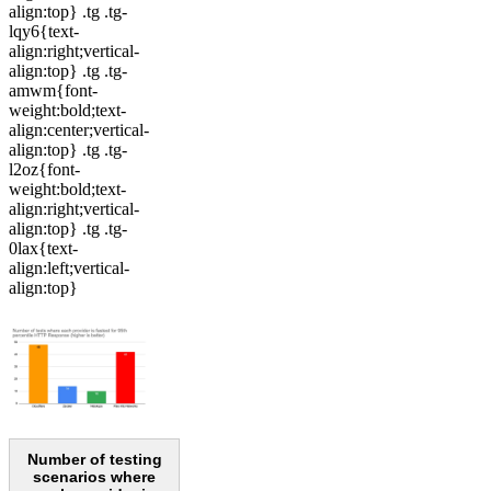
align:top} .tg .tg-
lqy6{text-
align:right;vertical-
align:top} .tg .tg-
amwm{font-
weight:bold;text-
align:center;vertical-
align:top} .tg .tg-
l2oz{font-
weight:bold;text-
align:right;vertical-
align:top} .tg .tg-
0lax{text-
align:left;vertical-
align:top}
Number of testing
scenarios where