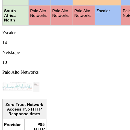
South
Palo Alto
Palo Alto
Palo Alto
Zscaler
Palo
Africa
Networks
Networks
Networks
Net
North
Zscaler
14
Netskope
10
Palo Alto Networks
Zero Trust Network
Access P95 HTTP
Response times
Provider
P95
HTTP