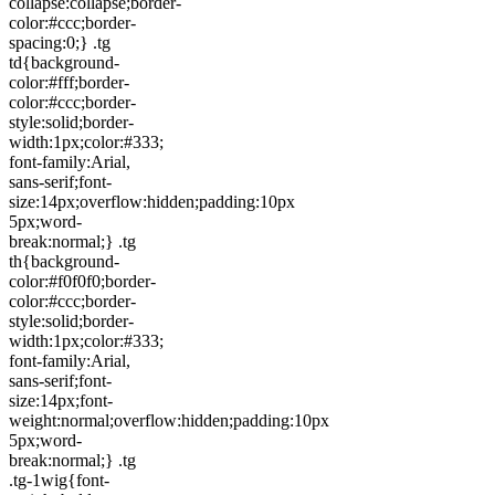
collapse:collapse;border-
color:#ccc;border-
spacing:0;} .tg
td{background-
color:#fff;border-
color:#ccc;border-
style:solid;border-
width:1px;color:#333;
font-family:Arial,
sans-serif;font-
size:14px;overflow:hidden;padding:10px
5px;word-
break:normal;} .tg
th{background-
color:#f0f0f0;border-
color:#ccc;border-
style:solid;border-
width:1px;color:#333;
font-family:Arial,
sans-serif;font-
size:14px;font-
weight:normal;overflow:hidden;padding:10px
5px;word-
break:normal;} .tg
.tg-1wig{font-