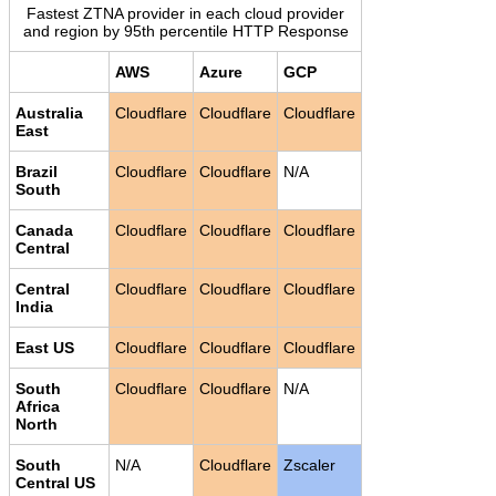
Fastest ZTNA provider in each cloud provider
and region by 95th percentile HTTP Response
AWS
Azure
GCP
Australia
Cloudflare
Cloudflare
Cloudflare
East
Brazil
Cloudflare
Cloudflare
N/A
South
Canada
Cloudflare
Cloudflare
Cloudflare
Central
Central
Cloudflare
Cloudflare
Cloudflare
India
East US
Cloudflare
Cloudflare
Cloudflare
South
Cloudflare
Cloudflare
N/A
Africa
North
South
N/A
Cloudflare
Zscaler
Central US