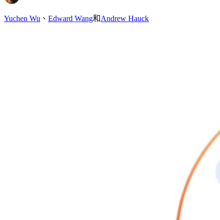
Yuchen Wu
、
Edward Wang
和
Andrew Hauck