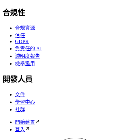
合規性
合規資源
信任
GDPR
負責任的 AI
透明度報告
檢舉濫用
開發人員
文件
學習中心
社群
開始建置
登入