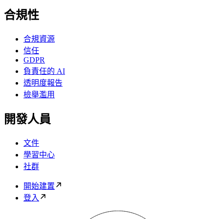
合規性
合規資源
信任
GDPR
負責任的 AI
透明度報告
檢舉濫用
開發人員
文件
學習中心
社群
開始建置
登入