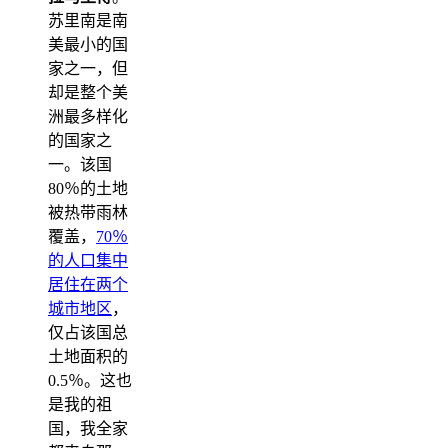
苏里南是南
美最小的国
家之一，但
却是整个美
洲最多样化
的国家之
一。该国
80％的土地
被热带雨林
覆盖，
70％
的人口集中
居住在两个
城市地区
，
仅占该国总
土地面积的
0.5％。这也
是我的祖
国，我全家