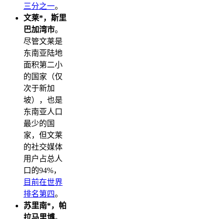
三分之一
。
文莱*，斯里
巴加湾市
。
尽管文莱是
东南亚陆地
面积第二小
的国家（仅
次于新加
坡），也是
东南亚人口
最少的国
家，但文莱
的社交媒体
用户占总人
口的94%，
目前在世界
排名第四
。
苏里南*，帕
拉马里博
。