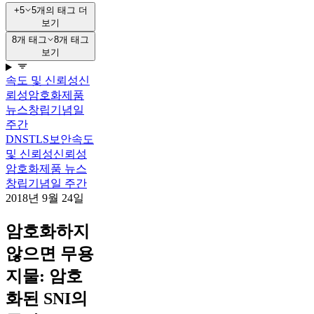
+5
5개의 태그 더
보기
8개 태그
8개 태그
보기
속도 및 신뢰성
신
뢰성
암호화
제품
뉴스
창립기념일
주간
DNS
TLS
보안
속도
및 신뢰성
신뢰성
암호화
제품 뉴스
창립기념일 주간
2018년 9월 24일
암호화하지
않으면 무용
지물​: 암호
화된 SNI의