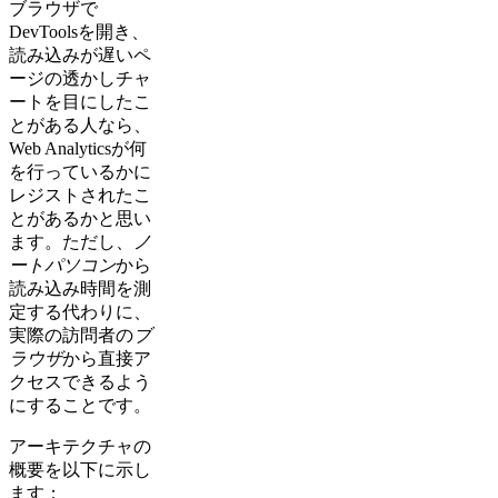
ブラウザで
DevToolsを開き、
読み込みが遅いペ
ージの透かしチャ
ートを目にしたこ
とがある人なら、
Web Analyticsが何
を行っているかに
レジストされたこ
とがあるかと思い
ます。ただし、
ノ
ートパソコン
から
読み込み時間を測
定する代わりに、
実際の訪問者の
ブ
ラウザ
から直接ア
クセスできるよう
にすることです。
アーキテクチャの
概要を以下に示し
ます：