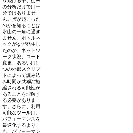
り続ける中、従来
の分析だけでは十
分ではありませ
ん。
何
が起こった
のかを知ることは
氷山の一角に過ぎ
ません。ボトルネ
ックが
なぜ
発生し
たのか、ネットワ
ーク状況、コード
変更、あるいは1
つの外部スクリプ
トによって読み込
み時間が
大幅に
短
縮される可能性が
あることを理解す
る必要がありま
す。さらに、利用
可能なツールは、
パフォーマンスを
最適化するより
も、パフォーマン