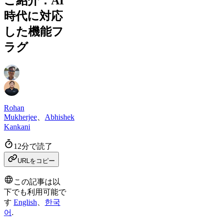
ご紹介：AI
時代に対応
した機能フ
ラグ
Rohan
Mukherjee
、
Abhishek
Kankani
12分で読了
URLをコピー
この記事は以
下でも利用可能で
す
English
、
한국
어
.