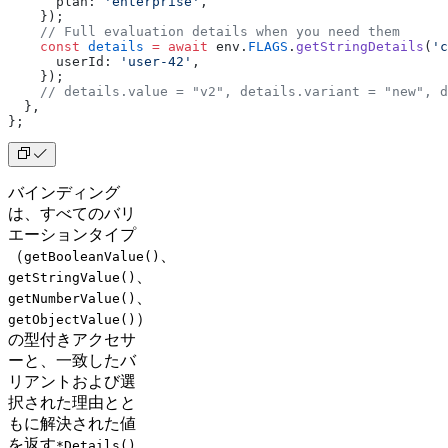
      plan: 
'enterprise'
,
    });
    // Full evaluation details when you need them
    const
 details
 =
 await
 env.
FLAGS
.
getStringDetails
(
'c
      userId: 
'user-42'
,
    });
    // details.value = "v2", details.variant = "new", d
  },
};
バインディング
は、すべてのバリ
エーションタイプ
（
、
getBooleanValue()
、
getStringValue()
、
getNumberValue()
）
getObjectValue()
の型付きアクセサ
ーと、一致したバ
リアントおよび選
択された理由とと
もに解決された値
を返す
*Details()