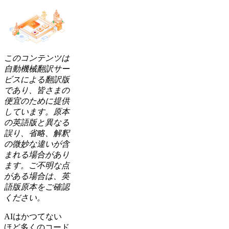
このコンテンツは
自動機械翻訳サー
ビスによる翻訳版
であり、皆さまの
便宜のために提供
しています。原本
の英語版と異なる
誤り、省略、解釈
の微妙な違いが含
まれる場合があり
ます。ご不明な点
がある場合は、英
語版原本をご確認
ください。
AIはかつてない
ほど多くのコード