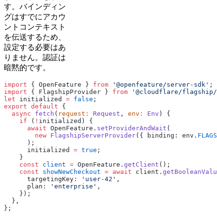
す。バインディン
グはすでにアカウ
ントコンテキスト
を伝送するため、
設定する必要はあ
りません。認証は
暗黙的です。
import
 { OpenFeature } 
from
 '@openfeature/server-sdk'
;
import
 { FlagshipProvider } 
from
 '@cloudflare/flagship/
let
 initialized 
=
 false
;
export
 default
 {
  async
 fetch
(
request
:
 Request
, 
env
:
 Env
) {
    if
 (
!
initialized) {
      await
 OpenFeature.
setProviderAndWait
(
        new
 FlagshipServerProvider
({ binding: env.
FLAGS
      );
      initialized 
=
 true
;
    }
    const
 client
 =
 OpenFeature.
getClient
();
    const
 showNewCheckout
 =
 await
 client.
getBooleanValu
      targetingKey: 
'user-42'
,
      plan: 
'enterprise'
,
    });
  },
};