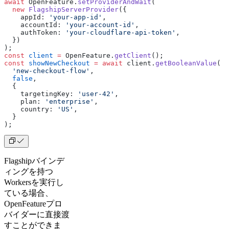
await
 OpenFeature.
setProviderAndWait
(
  new
 FlagshipServerProvider
({
    appId: 
'your-app-id'
,
    accountId: 
'your-account-id'
,
    authToken: 
'your-cloudflare-api-token'
,
  })
);
const
 client
 =
 OpenFeature.
getClient
();
const
 showNewCheckout
 =
 await
 client.
getBooleanValue
(
  'new-checkout-flow'
,
  false
,
  {
    targetingKey: 
'user-42'
,
    plan: 
'enterprise'
,
    country: 
'US'
,
  }
);
Flagshipバインデ
ィングを持つ
Workersを実行し
ている場合、
OpenFeatureプロ
バイダーに直接渡
すことができま