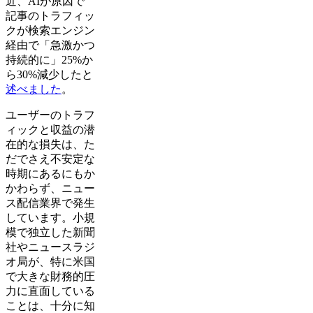
近、AIが原因で
記事のトラフィッ
クが検索エンジン
経由で「急激かつ
持続的に」25%か
ら30%減少したと
述べました
。
ユーザーのトラフ
ィックと収益の潜
在的な損失は、た
だでさえ不安定な
時期にあるにもか
かわらず、ニュー
ス配信業界で発生
しています。小規
模で独立した新聞
社やニュースラジ
オ局が、特に米国
で大きな財務的圧
力に直面している
ことは、十分に知