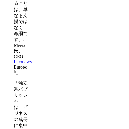
ること
は、単
なる支
援では
なく、
命綱で
す」-
Meera
氏、
CEO
Internews
Europe
社
「独立
系パブ
リッシ
ャー
は、ビ
ジネス
の成長
に集中