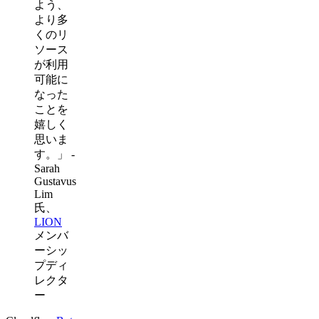
よう、
より多
くのリ
ソース
が利用
可能に
なった
ことを
嬉しく
思いま
す。」 -
Sarah
Gustavus
Lim
氏、
LION
メンバ
ーシッ
プディ
レクタ
ー