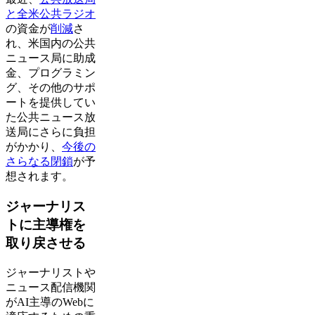
と全米公共ラジオ
の資金が
削減
さ
れ、米国内の公共
ニュース局に助成
金、プログラミン
グ、その他のサポ
ートを提供してい
た公共ニュース放
送局にさらに負担
がかかり、
今後の
さらなる閉鎖
が予
想されます。
ジャーナリス
トに主導権を
取り戻させる
ジャーナリストや
ニュース配信機関
がAI主導のWebに