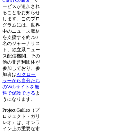
Crawl Control」
サ
ービスが追加され
ることをお知らせ
します。このプロ
グラムには、世界
中のニュース取材
を支援する約750
名のジャーナリス
ト、独立系ニュー
ス配信機関、その
他の非営利団体が
参加しており、参
加者は
AIクロー
ラーから自分たち
のWebサイトを無
料で保護できる
よ
うになります。
Project Galileo（プ
ロジェクト・ガリ
レオ）は、オンラ
イン上の重要な市