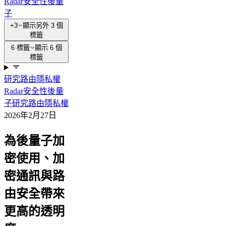
Radar
安全性
後量
子
+3
顯示另外 3 個
標籤
6 標籤
顯示 6 個
標籤
研究
路由
隱私權
Radar
安全性
後量
子
研究
路由
隱私權
2026年2月27日
為後量子加
密使用、加
密通訊與路
由安全帶來
更高的透明