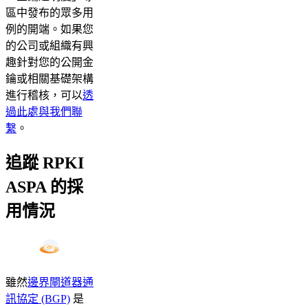
區中發布的眾多用
例的開端。如果您
的公司或組織有興
趣針對您的公開金
鑰或相關基礎架構
進行稽核，可以
透
過此處與我們聯
繫
。
追蹤 RPKI
ASPA 的採
用情況
雖然
邊界閘道器通
訊協定 (BGP)
是