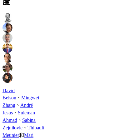
度
David
Belson
、
Mingwei
Zhang
、
André
Jesus
、
Suleman
Ahmad
、
Sabina
Zejnilovic
、
Thibault
Meunier
和
Mari