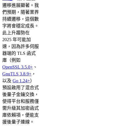
遷移進展顯著。我
們預期，隨著業界
持續遷移，這個數
字將會穩定成長。
此上升趨勢在
2025 年可能加
速，因為許多伺服
器端的 TLS 函式
庫（例如
OpenSSL 3.5.0+
、
GnuTLS 3.8.9+
，
以及
Go 1.24+
）
預設啟用了混合式
後量子金鑰交換，
使得平台和服務僅
需升級其加密函式
庫依賴項，便能支
援後量子連線。