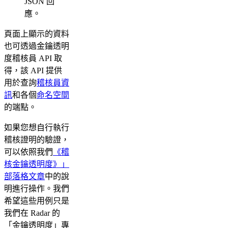
JSON 回
應。
頁面上顯示的資料
也可透過金鑰透明
度稽核員 API 取
得，該 API 提供
用於查詢
稽核員資
訊
和各個
命名空間
的端點。
如果您想自行執行
稽核證明的驗證，
可以依照我們
《稽
核金鑰透明度》」
部落格文章
中的說
明進行操作。我們
希望這些用例只是
我們在 Radar 的
「金鑰透明度」專