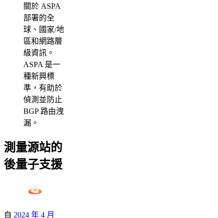
關於 ASPA
部署的全
球、國家/地
區和網路層
級資訊。
ASPA 是一
種新興標
準，有助於
偵測並防止
BGP 路由洩
漏。
測量源站的
後量子支援
自
2024 年 4 月