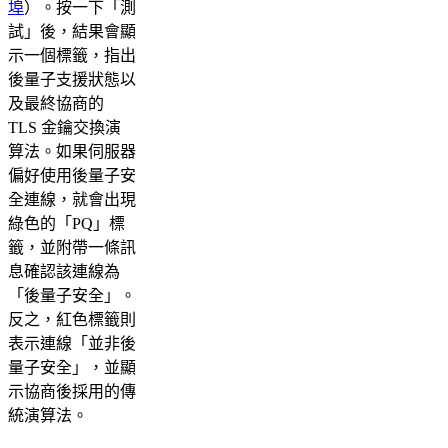
埠
）。按一下「測
試」後，結果會顯
示一個標籤，指出
後量子支援狀態以
及最終協商的
TLS 金鑰交換演
算法。如果伺服器
偏好使用後量子安
全連線，就會出現
綠色的「PQ」標
籤，並附帶一條訊
息確認該連線為
「後量子安全」。
反之，紅色標籤則
表示連線「並非後
量子安全」，並顯
示協商後採用的傳
統演算法。