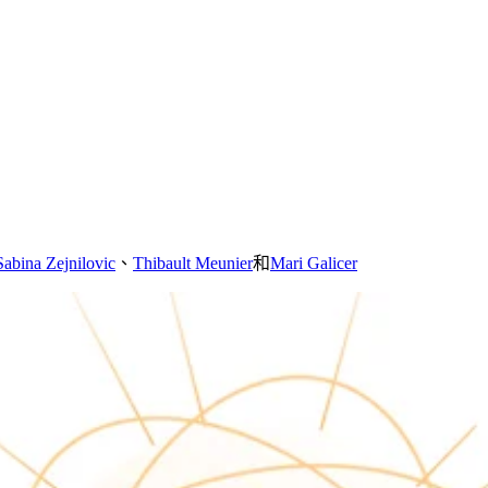
Sabina Zejnilovic
、
Thibault Meunier
和
Mari Galicer