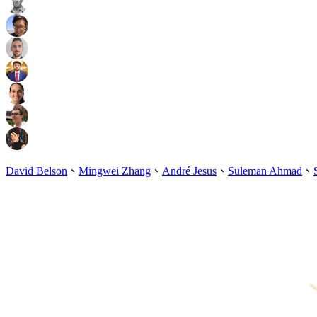
David Belson
、
Mingwei Zhang
、
André Jesus
、
Suleman Ahmad
、