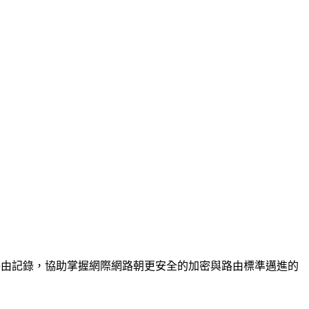
ASPA 路由記錄，協助掌握網際網路朝更安全的加密與路由標準邁進的