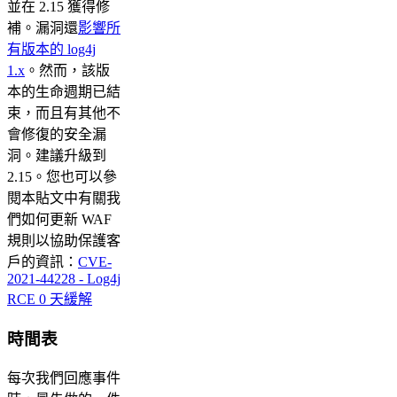
並在 2.15 獲得修
補。漏洞還
影響所
有版本的 log4j
1.x
。然而，該版
本的生命週期已結
束，而且有其他不
會修復的安全漏
洞。建議升級到
2.15。您也可以參
閱本貼文中有關我
們如何更新 WAF
規則以協助保護客
戶的資訊：
CVE-
2021-44228 - Log4j
RCE 0 天緩解
時間表
每次我們回應事件