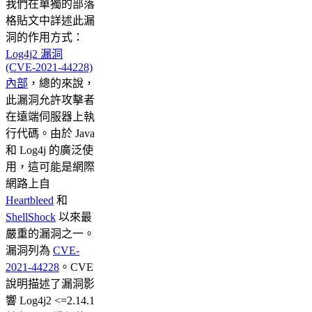
我們在單獨的部落
格貼文中詳述此漏
洞的作用方式：
Log4j2 漏洞
(CVE-2021-44228)
內部
，總的來說，
此漏洞允許攻擊者
在遠端伺服器上執
行代碼。由於 Java
和 Log4j 的廣泛使
用，這可能是網際
網路上自
Heartbleed
和
ShellShock
以來最
嚴重的漏洞之一。
漏洞列為
CVE-
2021-44228
。CVE
說明描述了漏洞影
響 Log4j2 <=2.14.1