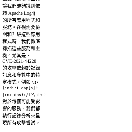
讓我們能夠識別依
賴 Apache Log4j
的所有應用程式和
服務。在視需要檢
閱和升級這些應用
程式時，我們徹底
掃描這些服務和主
機。尤其是，
CVE-2021-44228
的攻擊依賴於記錄
訊息和參數中的特
定模式，例如
\$\
{jndi:(ldap[s]?
，
|rmi|dns):/[^\n]+
對於每個可能受影
響的服務，我們都
執行記錄分析來呈
現所有攻擊嘗試。