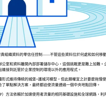
來建立對貴組織資料的零信任控制——不管這些資料位於何處和如何移
辦公室和資料離開內部部署儲存中心，這個挑戰更是難上加難。
點連接到託管於企業控制的環境以外的應用程式。
種形式維持傳統的城堡+護城河模型，但此類權宜之計要麼拖慢
合了單點解決方案，最終都迫使流量通過一個中央地點回傳。
預防（DLP）方法依賴於加速使用者流量的相同基礎設施和全球網路，