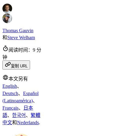
Thomas Gauvin
和
Steve Welham
阅读时间：9 分
钟
复制 URL
本文另有
English
、
Deutsch
、
Español
(Latinoamérica)
、
Français
、
日本
語
、
한국어
、
繁體
中文
和
Nederlands
.