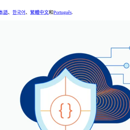
本語
、
한국어
、
繁體中文
和
Português
.