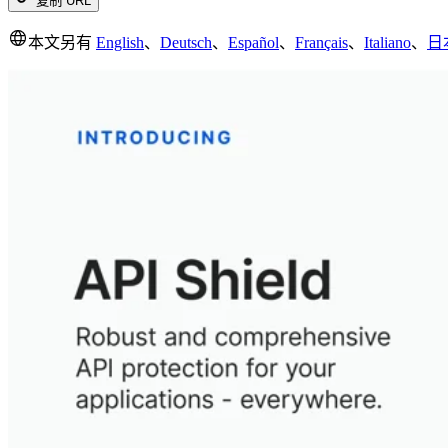
复制 URL
本文另有
English
、
Deutsch
、
Español
、
Français
、
Italiano
、
日