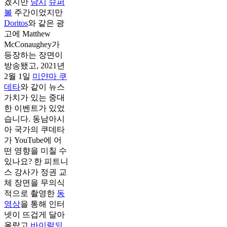
겠지만
당시
슈퍼
볼
주간이었지만
Doritos
와 같은 광
고에 Matthew
McConaughey가
등장하는 장면이
방송됐고, 2021년
2월 1일
미얀마 쿠
데타
와 같이 뉴스
가치가 있는 중대
한 이벤트가 있었
습니다. 동남아시
아 국가의 쿠데타
가 YouTube에 어
떤 영향을 미칠 수
있나요? 한 피트니
스 강사가 정권 교
체 장면을 무의식
적으로 촬영한
동
영상
을 통해 인터
넷이 뜨겁게 달아
올랐고
바이럴되