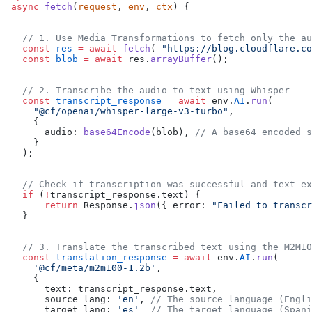
 async
 fetch
(
request
, 
env
, 
ctx
) {
   // 1. Use Media Transformations to fetch only the au
   const
 res
 =
 await
 fetch
( 
"https://blog.cloudflare.co
   const
 blob
 =
 await
 res.
arrayBuffer
();
   // 2. Transcribe the audio to text using Whisper
   const
 transcript_response
 =
 await
 env.
AI
.
run
(
     "@cf/openai/whisper-large-v3-turbo"
,
     {
       audio: 
base64Encode
(blob), 
// A base64 encoded s
     }
   );
   // Check if transcription was successful and text ex
   if
 (
!
transcript_response.text) {
       return
 Response.
json
({ error: 
"Failed to transcr
   }
   // 3. Translate the transcribed text using the M2M10
   const
 translation_response
 =
 await
 env.
AI
.
run
(
     '@cf/meta/m2m100-1.2b'
,
     {
       text: transcript_response.text,
       source_lang: 
'en'
, 
// The source language (Engli
       target_lang: 
'es'
  // The target language (Spani