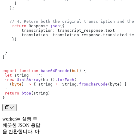
     }
   );
   // 4. Return both the original transcription and the
    return
 Response.
json
({
        transcription: transcript_response.text,
        translation: translation_response.translated_te
    });
 }
};
export
 function
 base64Encode
(
buf
) {
 let
 string 
=
 ''
;
 (
new
 Uint8Array
(buf)).
forEach
(
   (
byte
) 
=>
 { string 
+=
 String.
fromCharCode
(byte) }
 )
 return
 btoa
(string)
}
worker는 실행 후
깨끗한 JSON 응답
을 반환합니다. 아