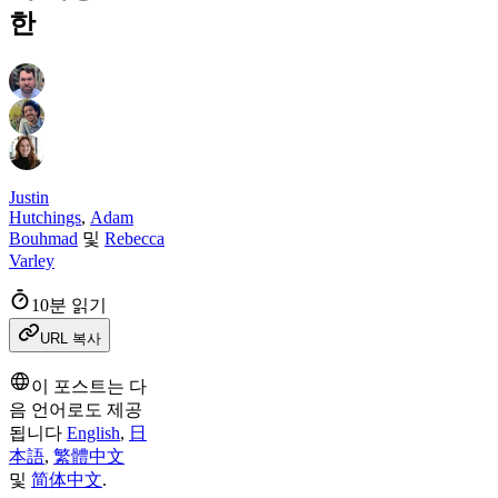
한
Justin
Hutchings
,
Adam
Bouhmad
및
Rebecca
Varley
10분 읽기
URL 복사
이 포스트는 다
음 언어로도 제공
됩니다
English
,
日
本語
,
繁體中文
및
简体中文
.