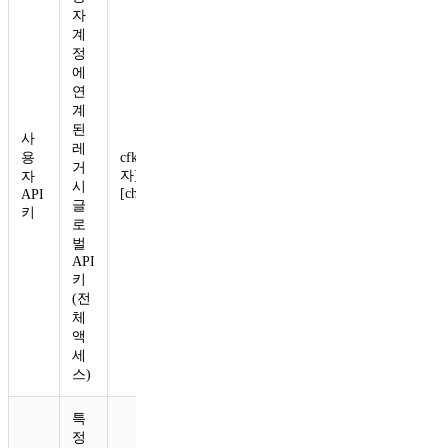
자
계
정
에
연
계
된
사
레
용
cfk_[40
거
자]
자
시
[checksum]
API
글
키
로
벌
API
키
(전
체
액
세
스)
특
정