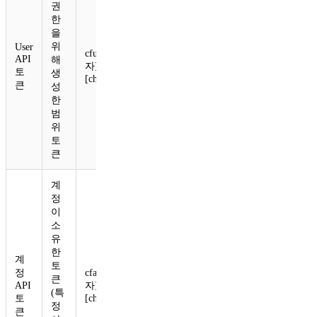
권
한
을
위
User
cfut_[40
API
해
자]
토
생
[checksum]
큰
성
한
범
위
토
큰
계
정
이
소
유
한
계
토
정
cfat_[40
큰
API
자]
(특
토
[checksum]
정
큰