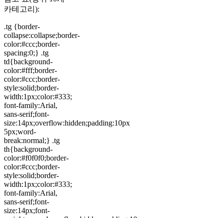
카테고리):
.tg {border-
collapse:collapse;border-
color:#ccc;border-
spacing:0;} .tg
td{background-
color:#fff;border-
color:#ccc;border-
style:solid;border-
width:1px;color:#333;
font-family:Arial,
sans-serif;font-
size:14px;overflow:hidden;padding:10px
5px;word-
break:normal;} .tg
th{background-
color:#f0f0f0;border-
color:#ccc;border-
style:solid;border-
width:1px;color:#333;
font-family:Arial,
sans-serif;font-
size:14px;font-