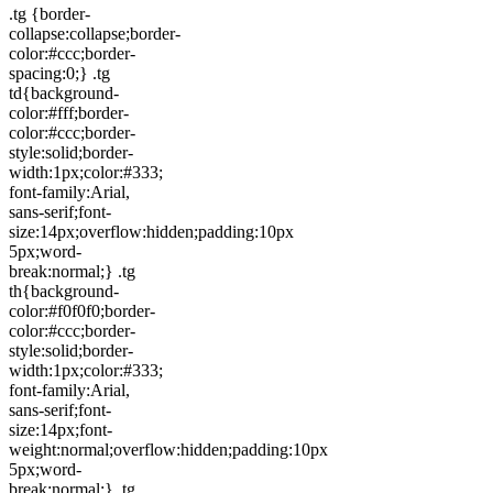
.tg {border-
collapse:collapse;border-
color:#ccc;border-
spacing:0;} .tg
td{background-
color:#fff;border-
color:#ccc;border-
style:solid;border-
width:1px;color:#333;
font-family:Arial,
sans-serif;font-
size:14px;overflow:hidden;padding:10px
5px;word-
break:normal;} .tg
th{background-
color:#f0f0f0;border-
color:#ccc;border-
style:solid;border-
width:1px;color:#333;
font-family:Arial,
sans-serif;font-
size:14px;font-
weight:normal;overflow:hidden;padding:10px
5px;word-
break:normal;} .tg