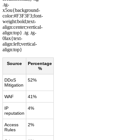
.tg-
x5ou{background-
color:#F3F3F3;font-
weight:bold;text-
align:center;vertical-
align:top} .tg .tg-
0lax{text-
align:left;vertical-
align:top}
Source
Percentage
%
DDoS
52%
Mitigation
WAF
41%
IP
4%
reputation
Access
2%
Rules