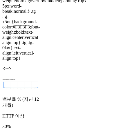
weight:normal;overflow:hidden;padding:10px
5px;word-
break:normal;} .tg
.tg-
x5ou{background-
color:#F3F3F3;font-
weight:bold;text-
align:center;vertical-
align:top} .tg .tg-
0lax{text-
align:left;vertical-
align:top}
소스
백분율 % (지난 12
개월)
HTTP 이상
30%