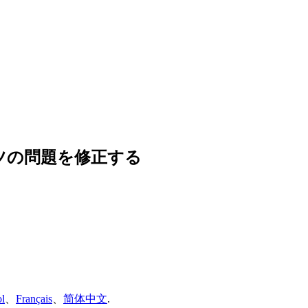
ツの問題を修正する
l
、
Français
、
简体中文
.