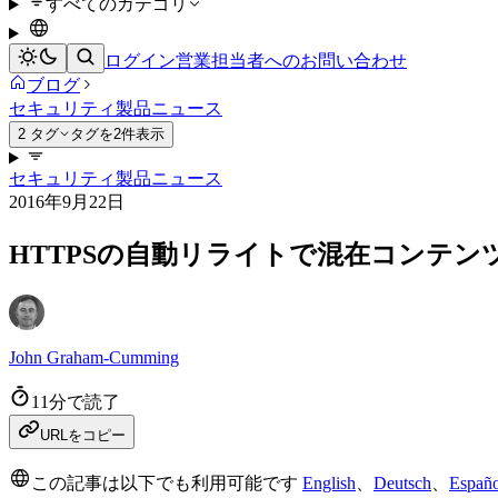
すべてのカテゴリ
ログイン
営業担当者へのお問い合わせ
ブログ
セキュリティ
製品ニュース
2 タグ
タグを2件表示
セキュリティ
製品ニュース
2016年9月22日
HTTPSの自動リライトで混在コンテン
John Graham-Cumming
11分で読了
URLをコピー
この記事は以下でも利用可能です
English
、
Deutsch
、
Españo