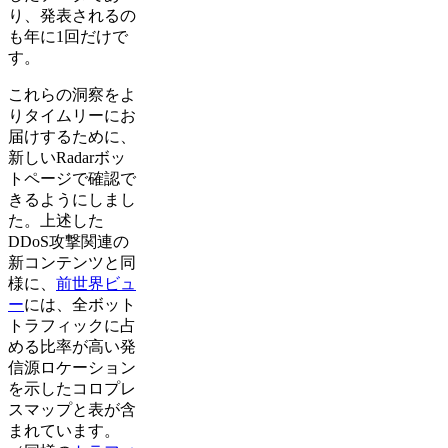
り、発表されるの
も年に1回だけで
す。
これらの洞察をよ
りタイムリーにお
届けするために、
新しいRadarボッ
トページで確認で
きるようにしまし
た。上述した
DDoS攻撃関連の
新コンテンツと同
様に、
前世界ビュ
ー
には、全ボット
トラフィックに占
める比率が高い発
信源ロケーション
を示したコロプレ
スマップと表が含
まれています。