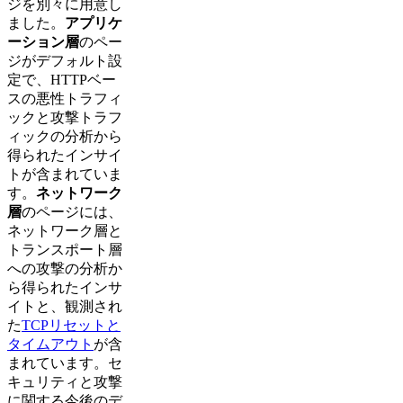
ジを別々に用意し
ました。
アプリケ
ーション層
のペー
ジがデフォルト設
定で、HTTPベー
スの悪性トラフィ
ックと攻撃トラフ
ィックの分析から
得られたインサイ
トが含まれていま
す。
ネットワーク
層
のページには、
ネットワーク層と
トランスポート層
への攻撃の分析か
ら得られたインサ
イトと、観測され
た
TCPリセットと
タイムアウト
が含
まれています。セ
キュリティと攻撃
に関する今後のデ