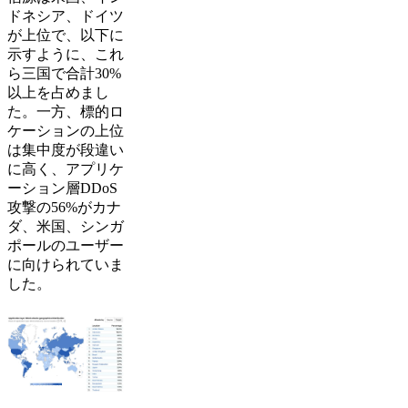
ドネシア、ドイツ
が上位で、以下に
示すように、これ
ら三国で合計30%
以上を占めまし
た。一方、標的ロ
ケーションの上位
は集中度が段違い
に高く、アプリケ
ーション層DDoS
攻撃の56%がカナ
ダ、米国、シンガ
ポールのユーザー
に向けられていま
した。