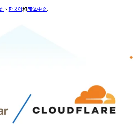
語
、
한국어
和
简体中文
.