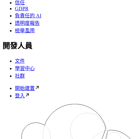
信任
GDPR
負責任的 AI
透明度報告
檢舉濫用
開發人員
文件
學習中心
社群
開始建置
登入