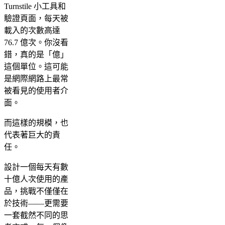
Turnstile 小工具和
驗證頁面，每天被
載入的次數高達
76.7 億次。你沒看
錯，真的是「億」
這個單位。這可能
是網際網路上最常
被看見的使用者介
面。
而這樣的規模，也
代表著巨大的責
任。
設計一個每天有數
十億人次使用的產
品，挑戰不僅僅在
於技術——更需要
一套截然不同的思