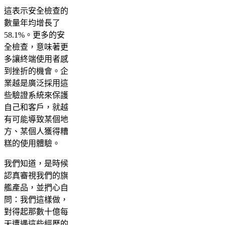
這表示安全檢查的
數量年均增長了
58.1%。更多的安
全檢查，意味著更
多讓終端使用者感
到挫折的機會。企
業越是廣泛採用這
些驗證系統來保護
自己和客戶，就越
有可能導致某個地
方、某個人獲得糟
糕的使用體驗。
我們知道，是時候
認真審視我們的旗
艦產品，並捫心自
問：我們這樣做，
對得起那數十億每
天遭遇這些經歷的