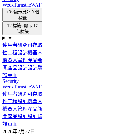
Week
Turnstile
WAF
+9
顯示另外 9 個
標籤
12 標籤
顯示 12
個標籤
使用者研究
可存取
性
工程設計
機器人
機器人管理
產品新
聞
產品設計
設計
驗
證頁面
Security
Week
Turnstile
WAF
使用者研究
可存取
性
工程設計
機器人
機器人管理
產品新
聞
產品設計
設計
驗
證頁面
2026年2月27日