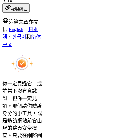
分鐘
複製網址
這篇文章亦提
供
English
、
日本
語
、
한국어
和
简体
中文
.
你一定見過它。或
許當下沒有意識
到，但你一定見
過。那個請你驗證
身分的小工具，或
是造訪網站前會出
現的整頁安全檢
查。只要在網際網