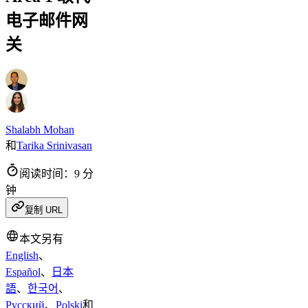
电子邮件网
关
Shalabh Mohan
和
Tarika Srinivasan
阅读时间：9 分
钟
复制 URL
本文另有
English
、
Español
、
日本
語
、
한국어
、
Русский
、
Polski
和