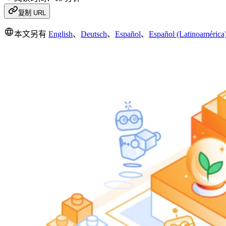
复制 URL
本文另有
English
、
Deutsch
、
Español
、
Español (Latinoamérica