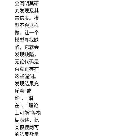
会阐明其研
究发现及其
置信度。模
型不会这样
做。让一个
模型寻找缺
陷，它就会
发现缺陷，
无论代码是
否真正存在
这些漏洞。
发现结果充
斥着“或
许”、“潜
在”、“理论
上可能”等模
糊表述，此
类模棱两可
的结果数量