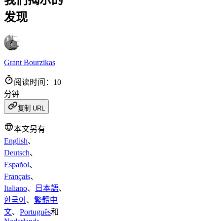
我们揭示的
发现
Grant Bourzikas
阅读时间：10
分钟
复制 URL
本文另有
English
、
Deutsch
、
Español
、
Français
、
Italiano
、
日本語
、
한국어
、
繁體中
文
、
Português
和