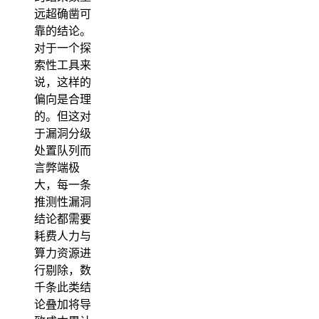
远超确凿可
靠的结论。
对于一个探
索性工具来
说，这样的
偏向是合理
的。但这对
于漏洞分级
处置队列而
言弊端极
大，每一条
推测性漏洞
结论都需要
耗费人力与
算力资源进
行剔除，数
千条此类结
论叠加将导