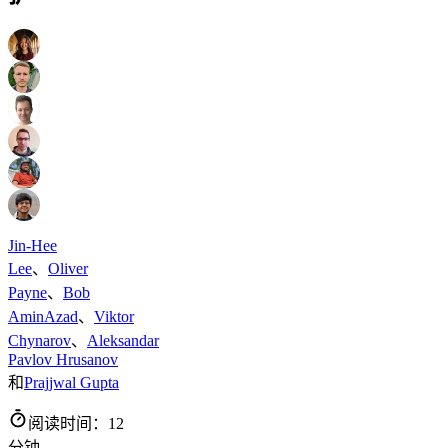
Jin-Hee
Lee
、
Oliver
Payne
、
Bob
AminAzad
、
Viktor
Chynarov
、
Aleksandar
Pavlov Hrusanov
和
Prajjwal Gupta
阅读时间：12
分钟