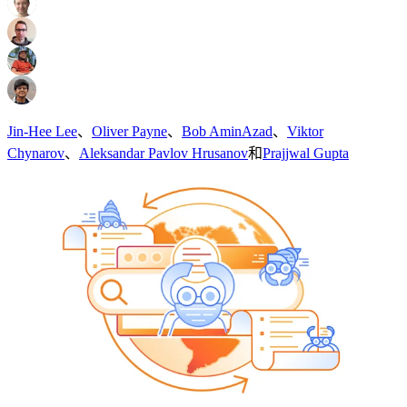
Jin-Hee Lee
、
Oliver Payne
、
Bob AminAzad
、
Viktor
Chynarov
、
Aleksandar Pavlov Hrusanov
和
Prajjwal Gupta