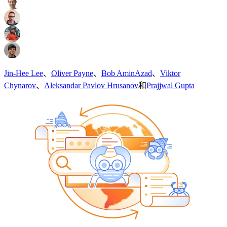
Jin-Hee Lee
、
Oliver Payne
、
Bob AminAzad
、
Viktor
Chynarov
、
Aleksandar Pavlov Hrusanov
和
Prajjwal Gupta