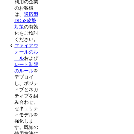
利用の企業
のお客様
は、
適応型
DDoS攻撃
対策
の有効
化をご検討
ください。
ファイアウ
ォールのル
ール
および
レート制限
のルール
を
デプロイ
し、ポジテ
ィブとネガ
ティブを組
み合わせ、
セキュリテ
ィモデルを
強化しま
す。既知の
使用方法に