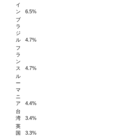
イ
ン
6.5%
ブ
ラ
ジ
ル
4.7%
フ
ラ
ン
ス
4.7%
ル
ー
マ
ニ
ア
4.4%
台
湾
3.4%
英
国
3.3%