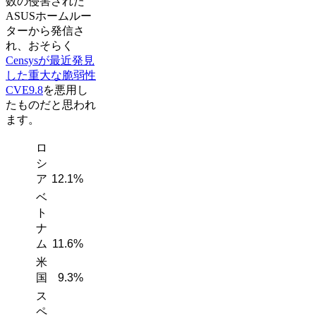
数の侵害された
ASUSホームルー
ターから発信さ
れ、おそらく
Censysが最近発見
した重大な脆弱性
CVE9.8
を悪用し
たものだと思われ
ます。
ロ
シ
ア
12.1%
ベ
ト
ナ
ム
11.6%
米
国
9.3%
ス
ペ