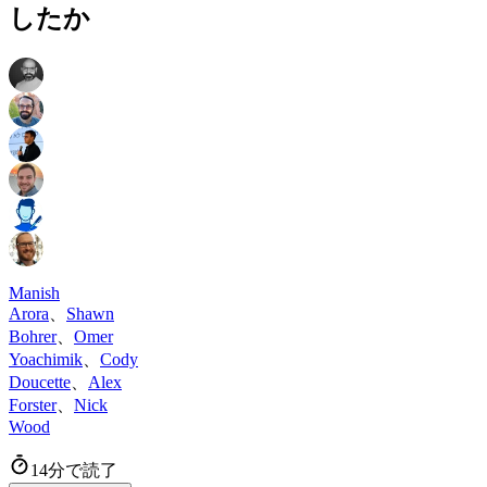
したか
Manish
Arora
、
Shawn
Bohrer
、
Omer
Yoachimik
、
Cody
Doucette
、
Alex
Forster
、
Nick
Wood
14分で読了