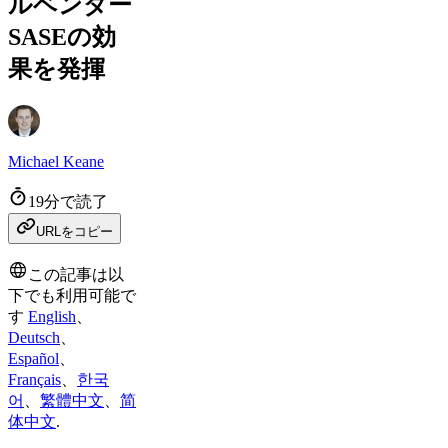
ルベンダー
SASEの効
果を発揮
Michael Keane
19分で読了
URLをコピー
この記事は以
下でも利用可能で
す
English
、
Deutsch
、
Español
、
Français
、
한국
어
、
繁體中文
、
简
体中文
.