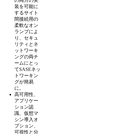
の両方の実
装を可能に
するサイト
間接続用の
柔軟なオン
ランプによ
り、セキュ
リティとネ
ットワーキ
ングの両チ
ームにとっ
てSASEネッ
トワーキン
グが簡易
に。
高可用性、
アプリケー
ション認
識、仮想マ
シン導入オ
プション、
可視性と分