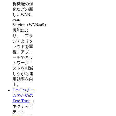
析機能の強
化などの新
しいWAN-
as-a-
Service（WANaaS）
機能によ
り、「ブラ
ンチよりク
ラウドを重
視」アプロ
ーチでネッ
トワークコ
ストを削減
しながら運
用効率を向
上。
DevOpsチー
ムのための
Zero Trust
コ
ネクティビ
ティ：