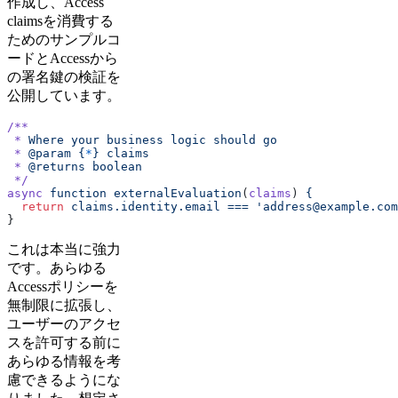
作成し、Access
claimsを消費する
ためのサンプルコ
ードとAccessから
の署名鍵の検証を
公開しています。
/**
 *
 Where
 your
 business
 logic
 should
 go
 *
 @param
 {
*
}
 claims
 *
 @returns
 boolean
 */
async
 function
 externalEvaluation
(
claims
) 
{
  return
 claims.identity.email
 ===
 'address@example.com
}
これは本当に強力
です。あらゆる
Accessポリシーを
無制限に拡張し、
ユーザーのアクセ
スを許可する前に
あらゆる情報を考
慮できるようにな