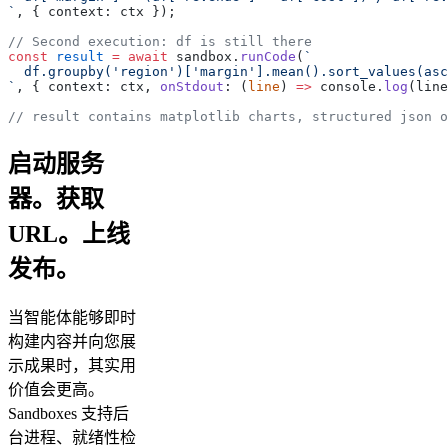
`
, { context: ctx });
// Second execution: df is still there
const
 result
 =
 await
 sandbox.
runCode
(
`
  df.groupby('region')['margin'].mean().sort_values(asc
`
, { context: ctx, 
onStdout
: (
line
) 
=>
 console.
log
(line
// result contains matplotlib charts, structured json o
启动服务
器。获取
URL。上线
发布。
当智能体能够即时
构建内容并向您展
示成果时，其实用
价值会更高。
Sandboxes 支持后
台进程、就绪性检