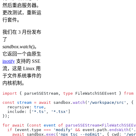
然后重启服务器。
更改测试，重新运
行套件。
我们在 3 月份发布
了
sandbox.watch()
。
它返回一个由原生
inotify
支持的 SSE
流，这是 Linux 用
于文件系统事件的
内核机制。
import
 { parseSSEStream, 
type
 FileWatchSSEEvent } 
from
 
const
 stream
 =
 await
 sandbox.
watch
(
'/workspace/src'
, {
  recursive: 
true
,
  include: [
'*.ts'
, 
'*.tsx'
]
});
for
 await
 (
const
 event
 of
 parseSSEStream
<
FileWatchSSEEv
  if
 (event.type 
===
 'modify'
 &&
 event.path.
endsWith
(
'.
    await
 sandbox.
exec
(
'npx tsc --noEmit'
, { cwd: 
'/wor