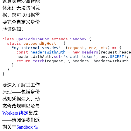
这意味着沙盒智能
体永远无法访问凭
据，您可以根据需
要完全自定义身份
验证逻辑：
class
 OpenCodeInABox
 extends
 Sandbox
 {
  static
 outboundByHost
 =
 {
    "my-internal-vcs.dev"
: (
request
, 
env
, 
ctx
) 
=>
 {
      const
 headersWithAuth
 =
 new
 Headers
(request.heade
      headersWithAuth.
set
(
"x-auth-token"
, env.
SECRET
);
      return
 fetch
(request, { headers: headersWithAuth 
    }
  }
}
要深入了解其工作
原理——包括身份
感知凭据注入、动
态修改规则以及与
Workers 绑定
集成
——请阅读我们近
期关于
Sandbox 认