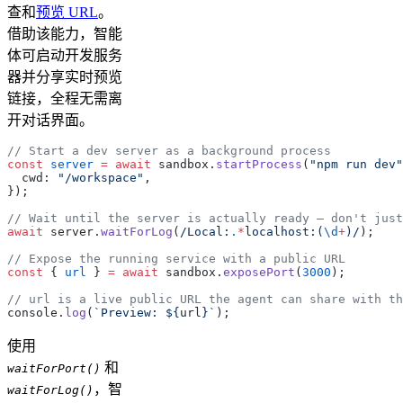
查和
预览 URL
。
借助该能力，智能
体可启动开发服务
器并分享实时预览
链接，全程无需离
开对话界面。
// Start a dev server as a background process
const
 server
 =
 await
 sandbox.
startProcess
(
"npm run dev"
  cwd: 
"/workspace"
,
});
// Wait until the server is actually ready — don't just
await
 server.
waitForLog
(
/Local:
.
*
localhost:(
\d
+
)/
);
// Expose the running service with a public URL
const
 { 
url
 } 
=
 await
 sandbox.
exposePort
(
3000
);
// url is a live public URL the agent can share with th
console.
log
(
`Preview: ${
url
}`
);
使用
和
waitForPort()
，智
waitForLog()