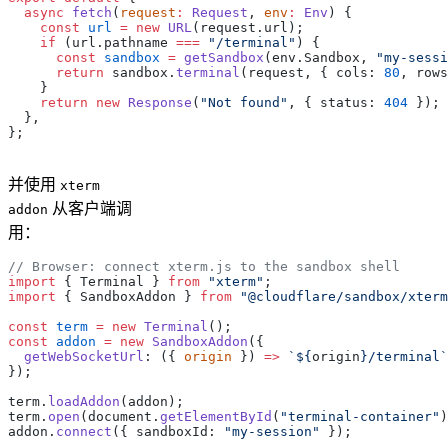
  async
 fetch
(
request
:
 Request
, 
env
:
 Env
) {
    const
 url
 =
 new
 URL
(request.url);
    if
 (url.pathname 
===
 "/terminal"
) {
      const
 sandbox
 =
 getSandbox
(env.Sandbox, 
"my-sessi
      return
 sandbox.
terminal
(request, { cols: 
80
, rows
    }
    return
 new
 Response
(
"Not found"
, { status: 
404
 });
  },
};
并使用
xterm
从客户端调
addon
用：
// Browser: connect xterm.js to the sandbox shell
import
 { Terminal } 
from
 "xterm"
;
import
 { SandboxAddon } 
from
 "@cloudflare/sandbox/xterm
const
 term
 =
 new
 Terminal
();
const
 addon
 =
 new
 SandboxAddon
({
  getWebSocketUrl
: ({ 
origin
 }) 
=>
 `${
origin
}/terminal`
});
term.
loadAddon
(addon);
term.
open
(document.
getElementById
(
"terminal-container"
)
addon.
connect
({ sandboxId: 
"my-session"
 });