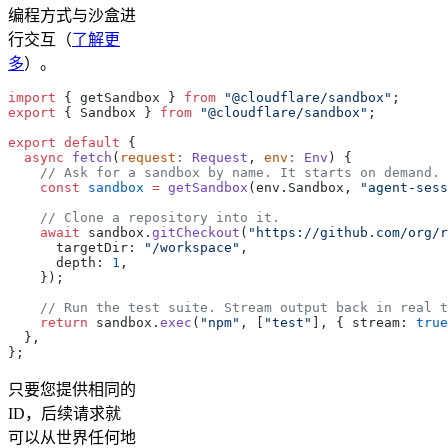
编程方式与沙盒进
行交互（
了解更
多
）。
import
 { getSandbox } 
from
 "@cloudflare/sandbox"
;
export
 { Sandbox } 
from
 "@cloudflare/sandbox"
;
export
 default
 {
  async
 fetch
(
request
:
 Request
, 
env
:
 Env
) {
    // Ask for a sandbox by name. It starts on demand.
    const
 sandbox
 =
 getSandbox
(env.Sandbox, 
"agent-sess
    // Clone a repository into it.
    await
 sandbox.
gitCheckout
(
"https://github.com/org/r
      targetDir: 
"/workspace"
,
      depth: 
1
,
    });
    // Run the test suite. Stream output back in real t
    return
 sandbox.
exec
(
"npm"
, [
"test"
], { stream: 
true
  },
};
只要您提供相同的
ID，后续请求就
可以从世界任何地