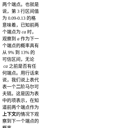
两个端点。也就是
说，第 3 行区间值
为 0.09-0.13 的格
意味着，已知前两
个端点为
ca
时，
观察到
a
作为下一
个端点的概率具有
从 9% 到 13% 的
可信区间，无论
ca
之前是否有任
何端点。用行话来
说，我们说上表代
表一个
二
阶马尔可
夫链。这是因为表
中的项表示，在知
道前两个端点作为
上下文
的情况下观
察到下一个端点的
概率。