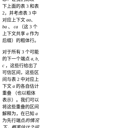
下上面的表 3 和表
2，并考虑表 3 中
对应上下文
aa
、
ba
、
ca
（这 3 个
上下文共享
a
作为
后缀）的粗体行。
对于所有 3 个可能
的下一个端点
a, b,
c
，这些行给出了
可信区间，这些区
间与表 2 中对应上
下文
a
的各自估计
重叠 （也以粗体
表示）。我们可以
将这些重叠的区间
解释为，在已知
a
为先行端点
的情况
下，概率估计之间