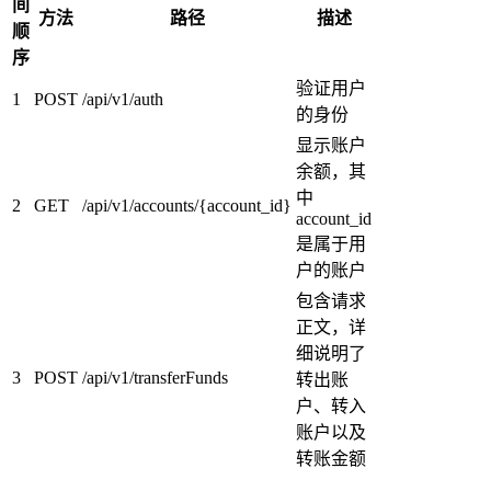
间
方法
路径
描述
顺
序
验证用户
1
POST
/api/v1/auth
的身份
显示账户
余额，其
中
2
GET
/api/v1/accounts/{account_id}
account_id
是属于用
户的账户
包含请求
正文，详
细说明了
3
POST
/api/v1/transferFunds
转出账
户、转入
账户以及
转账金额