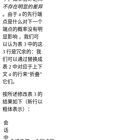
不存在明显的差异
。由于 a 的先行端
点是什么对下一个
端点的概率没有明
显影响 ，我们可
以认为表 3 中的这
3 行是冗余的：我
们可以通过替换成
表 2 中对应于上下
文
a
的行来“折叠”
它们。
按所述修改表 3 的
结果如下（新行以
粗体表示）：
会
话
中