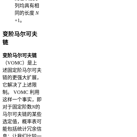
列均具有相
同的长度
N
+1。
变阶马尔可夫
链
变阶马尔可夫链
（VOMC）是上
述固定阶马尔可夫
链的更强大扩展，
它解决了上述限
制。 VOMC 利用
这样一个事实，即
对于固定阶数
N
的
马尔可夫链的某些
选定值，概率表可
能包括统计冗余信
息：让我们比较一