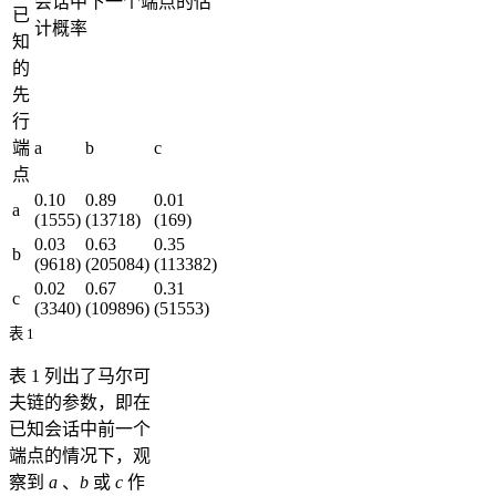
会话中下一个端点的估
已
计概率
知
的
先
行
端
a
b
c
点
0.10
0.89
0.01
a
(1555)
(13718)
(169)
0.03
0.63
0.35
b
(9618)
(205084)
(113382)
0.02
0.67
0.31
c
(3340)
(109896)
(51553)
表 1
表 1 列出了马尔可
夫链的参数，即在
已知会话中前一个
端点的情况下，观
察到
a
、
b
或
c
作