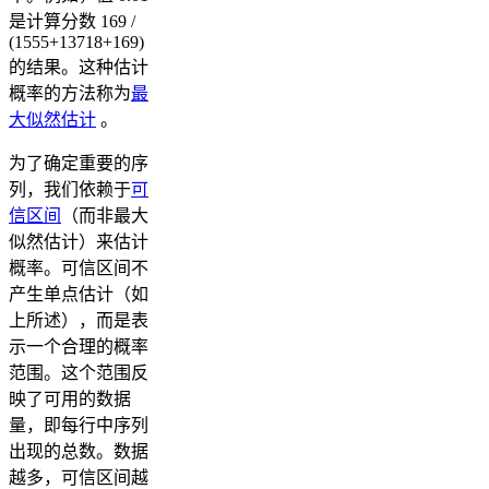
是计算分数 169 /
(1555+13718+169)
的结果。这种估计
概率的方法称为
最
大似然估计
。
为了确定重要的序
列，我们依赖于
可
信区间
（而非最大
似然估计）来估计
概率。可信区间不
产生单点估计（如
上所述），而是表
示一个合理的概率
范围。这个范围反
映了可用的数据
量，即每行中序列
出现的总数。数据
越多，可信区间越