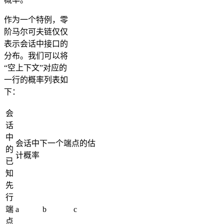
作为一个特例，零
阶马尔可夫链仅仅
表示会话中接口的
分布。我们可以将
“空上下文”对应的
一行的概率列表如
下：
会
话
中
会话中下一个端点的估
的
计概率
已
知
先
行
端
a
b
c
点