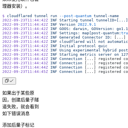
理器安装）。
$
 cloudflared
 tunnel
 run
 --post-quantum
 tunnel-name
2022-09-23T11:44:42Z
 INF
 Starting
 tunnel
 tunnelID=[...]
2022-09-23T11:44:42Z
 INF
 Version
 2022.9.1
2022-09-23T11:44:42Z
 INF
 GOOS:
 darwin,
 GOVersion:
 go1.1
2022-09-23T11:44:42Z
 INF
 Settings:
 map[post-quantum:
tru
2022-09-23T11:44:42Z
 INF
 Generated
 Connector
 ID:
 [...]
2022-09-23T11:44:42Z
 INF
 cloudflared
 will
 not
 automatic
2022-09-23T11:44:42Z
 INF
 Initial
 protocol
 quic
2022-09-23T11:44:42Z
 INF
 Using
 experimental
 hybrid
 post
2022-09-23T11:44:42Z
 INF
 Starting
 metrics
 server
 on
 127
2022-09-23T11:44:42Z
 INF
 Connection
 [...] registered co
2022-09-23T11:44:43Z
 INF
 Connection
 [...] registered co
2022-09-23T11:44:44Z
 INF
 Connection
 [...] registered co
2022-09-23T11:44:45Z
 INF
 Connection
 [...] registered co
如果出于某些原
因，创建后量子隧
道失败，就会看到
如下错误消息
添加后量子标记