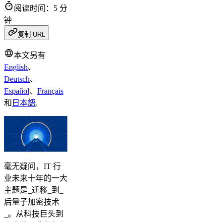
阅读时间：5 分
钟
复制 URL
本文另有
English
、
Deutsch
、
Español
、
Français
和
日本語
.
毫无疑问，IT 行
业未来十年的一大
主题是_迁移_到_
后量子加密技术
_。从科技巨头到