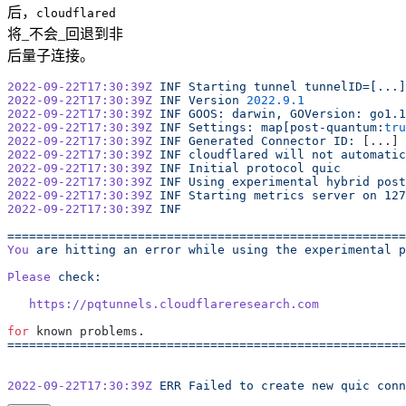
后，
cloudflared
将_不会_回退到非
后量子连接。
2022-09-22T17:30:39Z
 INF
 Starting
 tunnel
 tunnelID=[...]
2022-09-22T17:30:39Z
 INF
 Version
 2022.9.1
2022-09-22T17:30:39Z
 INF
 GOOS:
 darwin,
 GOVersion:
 go1.1
2022-09-22T17:30:39Z
 INF
 Settings:
 map[post-quantum:
tru
2022-09-22T17:30:39Z
 INF
 Generated
 Connector
 ID:
 [...]
2022-09-22T17:30:39Z
 INF
 cloudflared
 will
 not
 automatic
2022-09-22T17:30:39Z
 INF
 Initial
 protocol
 quic
2022-09-22T17:30:39Z
 INF
 Using
 experimental
 hybrid
 post
2022-09-22T17:30:39Z
 INF
 Starting
 metrics
 server
 on
 127
2022-09-22T17:30:39Z
 INF
=======================================================
You
 are
 hitting
 an
 error
 while
 using
 the
 experimental
 p
Please
 check:
   https://pqtunnels.cloudflareresearch.com
for
 known problems.
=======================================================
2022-09-22T17:30:39Z
 ERR
 Failed
 to
 create
 new
 quic
 conn