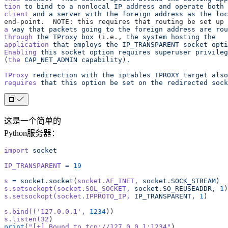
tion
 to
 bind
 to
 a
 nonlocal
 IP
 address
 and
 operate
 both
 
client
 and
 a
 server
 with
 the
 foreign
 address
 as
 the
 loc
end‐point.  NOTE: this requires that routing be set up 
a
 way
 that
 packets
 going
 to
 the
 foreign
 address
 are
 rou
through
 the
 TProxy
 box
 (i.e., 
the
 system
 hosting
 the
application
 that
 employs
 the
 IP_TRANSPARENT
 socket
 opti
Enabling
 this
 socket
 option
 requires
 superuser
 privileg
(
the
 CAP_NET_ADMIN
 capability
)
.
TProxy
 redirection
 with
 the
 iptables
 TPROXY
 target
 also
requires
 that
 this
 option
 be
 set
 on
 the
 redirected
 sock
这是一个简单的
Python服务器：
import
 socket
IP_TRANSPARENT
 =
 19
s
 =
 socket.socket
(
socket.AF_INET,
 socket.SOCK_STREAM
)
s.setsockopt(socket.SOL_SOCKET,
 socket.SO_REUSEADDR,
 1
)
s.setsockopt(socket.IPPROTO_IP,
 IP_TRANSPARENT,
 1
)
s.bind((
'127.0.0.1'
,
 1234
))
s.listen(32
)
print
(
"[+] Bound to tcp://127.0.0.1:1234"
)