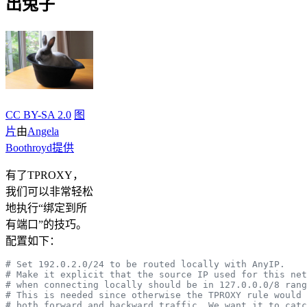
出兔子
CC BY-SA 2.0
图
片
由
Angela
Boothroyd提供
有了TPROXY，
我们可以非常轻松
地执行“绑定到所
有端口”的技巧。
配置如下：
# Set 192.0.2.0/24 to be routed locally with AnyIP.
# Make it explicit that the source IP used for this net
# when connecting locally should be in 127.0.0.0/8 rang
# This is needed since otherwise the TPROXY rule would 
# both forward and backward traffic. We want it to catc