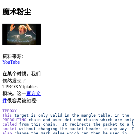
魔术粉尘
资料来源：
YouTube
在某个时候，我们
偶然发现了
TPROXY iptables
模块。这一
官方文
件
很容易被忽视:
TPROXY
This
 target
 is
 only
 valid
 in
 the
 mangle
 table,
 in
 the
PREROUTING
 chain
 and
 user-defined
 chains
 which
 are
 only
called
 from
 this
 chain.
  It
 redirects
 the
 packet
 to
 a
 l
socket
 without
 changing
 the
 packet
 header
 in
 any
 way.
 I
also
 change
 the
 mark
 value
 which
 can
 then
 be
 used
 in