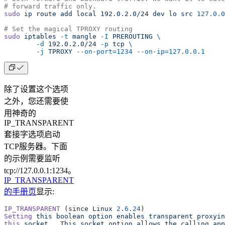
# forward traffic only.
sudo
 ip
 route
 add
 local
 192.0.2.0/24
 dev
 lo
 src
 127.0.0
# Set the magical TPROXY routing
sudo
 iptables
 -t
 mangle
 -I
 PREROUTING
 \
        -d
 192.0.2.0/24
 -p
 tcp
 \
        -j
 TPROXY
 --on-port=1234
 --on-ip=127.0.0.1
除了设置这个选项
之外，您还需要使
用神奇的
IP_TRANSPARENT
套接字选项启动
TCP服务器。下面
的示例需要监听
tcp://127.0.0.1:1234。
IP_TRANSPARENT
的手册页
显示:
IP_TRANSPARENT
 (since 
Linux
 2.6.24
)
Setting
 this
 boolean
 option
 enables
 transparent
 proxyin
this
 socket.
  This
 socket
 option
 allows
 the
 calling
 app