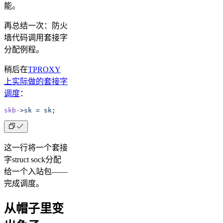
能。
再总结一次：防火
墙代码调用套接字
分配例程。
稍后在
TPROXY
上实际做的套接字
调度
：
skb-
>
sk
 =
 sk
;
这一行将一个套接
字struct sock分配
给一个入站包——
完成调度。
从帽子里变