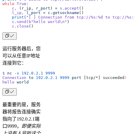
while
 True:
    c,
 (r_ip, 
r_port
) = 
s.accept
()
    l_ip,
 l_port
 =
 c.getsockname
()
    print
(
"[ ] Connection from tcp://%s:%d to tcp://%s:
    c.send(b
"hello world\n"
)
    c.close
()
运行服务器后，您
可以从任意IP地址
连接到它：
$
 nc
 -v
 192.0.2.1
 9999
Connection
 to
 192.0.2.1
 9999
 port
 [tcp/*] succeeded
!
hello
 world
最重要的是，服务
器将报告连接确实
指向了192.0.2.1端
口9999，
即便实际
上没有人监听这个