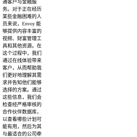
通客户与金融服
务。对于正在经历
某些金融困难的人
员来说，Envoy 能
够提供内容丰富的
视频、财富管理工
具和其他资源。在
这个过程中，我们
通过在线体验带来
客户，从而帮助我
们更好地理解其需
求并告知他们能够
选择的方案。通过
这些信息，我们会
检查经严格审核的
合作伙伴数据库，
以查看哪些计划可
能有用，然后为其
与最适合的公司牵