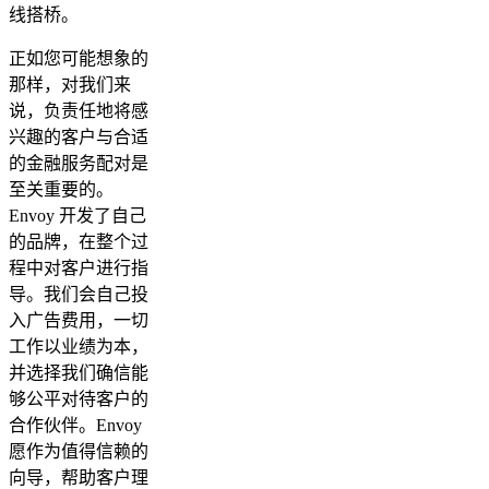
线搭桥。
正如您可能想象的
那样，对我们来
说，负责任地将感
兴趣的客户与合适
的金融服务配对是
至关重要的。
Envoy 开发了自己
的品牌，在整个过
程中对客户进行指
导。我们会自己投
入广告费用，一切
工作以业绩为本，
并选择我们确信能
够公平对待客户的
合作伙伴。Envoy
愿作为值得信赖的
向导，帮助客户理