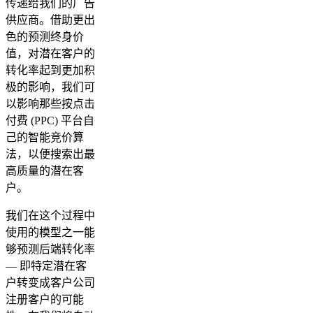
传递给我们的广告
供应商。借助更出
色的预测终身价
值，对潜在客户的
转化率起到更加积
极的影响，我们可
以影响那些按点击
付费 (PPC) 平台自
己的智能竞价算
法，以便搜索出最
高质量的潜在客
户。
我们在这个过程中
使用的模型之一能
够预测后端转化率
— 即特定潜在客
户转变成客户公司
注册客户的可能