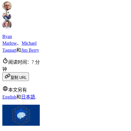
Ryan
Marlow
、
Michael
Taggart
和
Jim Berry
阅读时间：7 分
钟
复制 URL
本文另有
English
和
日本語
.