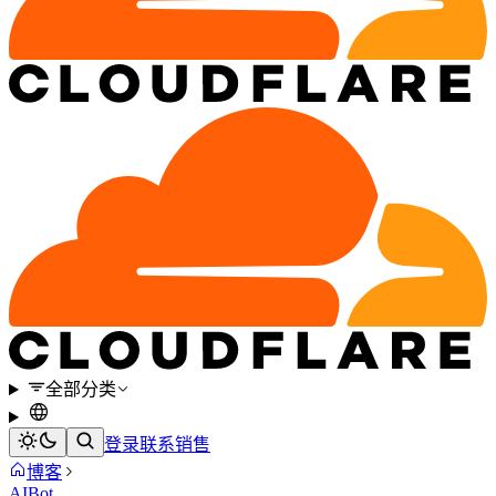
全部分类
登录
联系销售
博客
AI
Bot