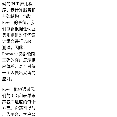
码的 PHP 应用程
序、云计算服务和
基础结构。借助
Revstr 的系统，我
们能够根据任何业
务规则组对任何设
计组合进行 A/B
测试。因此，
Envoy 每次都能向
正确的客户展示相
应体验，甚至对每
一个人做出妥善的
应对。
Revstr 能够通过我
们的页面和表单跟
踪客户进度的每个
方面。它还可以与
广告平台、客户公