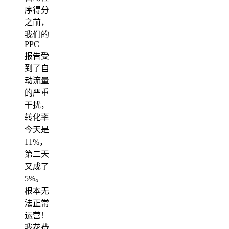
序得分
之前，
我们的
PPC
报告受
到了自
动流量
的严重
干扰，
转化率
今天是
11%，
第二天
又成了
5%。
根本无
法正常
运营！
我花费