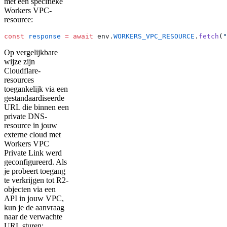
met een specifieke
Workers VPC-
resource:
const
 response
 =
 await
 env.
WORKERS_VPC_RESOURCE
.
fetch
(
"
Op vergelijkbare
wijze zijn
Cloudflare-
resources
toegankelijk via een
gestandaardiseerde
URL die binnen een
private DNS-
resource in jouw
externe cloud met
Workers VPC
Private Link werd
geconfigureerd. Als
je probeert toegang
te verkrijgen tot R2-
objecten via een
API in jouw VPC,
kun je de aanvraag
naar de verwachte
URL sturen: