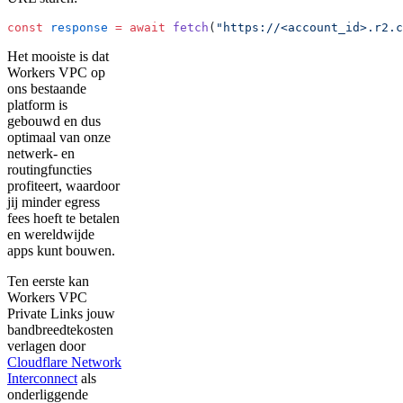
const
 response
 =
 await
 fetch
(
"https://<account_id>.r2.c
Het mooiste is dat
Workers VPC op
ons bestaande
platform is
gebouwd en dus
optimaal van onze
netwerk- en
routingfuncties
profiteert, waardoor
jij minder egress
fees hoeft te betalen
en wereldwijde
apps kunt bouwen.
Ten eerste kan
Workers VPC
Private Links jouw
bandbreedtekosten
verlagen door
Cloudflare Network
Interconnect
als
onderliggende