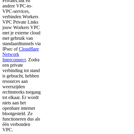
PrivateLink en
andere VPC-to-
VPC-services,
verbinden Workers
VPC Private Links
jouw Workers VPC
met je externe cloud
met gebruik van
standaardtunnels via
IPsec of
Cloudflare
Network
Interconnect
. Zodra
een private
verbinding tot stand
is gebracht, hebben
resources aan
weerszijden
rechtstreeks toegang
tot elkaar. Er wordt
niets aan het
openbare internet
blootgesteld. Ze
functioneren dus als
één verbonden
VPC.