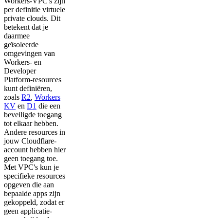
Workers-VPC's zijn
per definitie virtuele
private clouds. Dit
betekent dat je
daarmee
geïsoleerde
omgevingen van
Workers- en
Developer
Platform-resources
kunt definiëren,
zoals
R2
,
Workers
KV
en
D1
die een
beveiligde toegang
tot elkaar hebben.
Andere resources in
jouw Cloudflare-
account hebben hier
geen toegang toe.
Met VPC's kun je
specifieke resources
opgeven die aan
bepaalde apps zijn
gekoppeld, zodat er
geen applicatie-