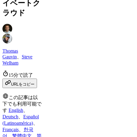
イベートク
ラウド
Thomas
Gauvin
、
Steve
Welham
15分で読了
URLをコピー
この記事は以
下でも利用可能で
す
English
、
Deutsch
、
Español
(Latinoamérica)
、
Français
、
한국
어
、
繁體中文
、
简