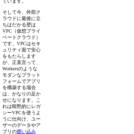
ています。
そして今、外部ク
ラウドに最後に立
ちはだかる壁は
VPC（仮想プライ
ベートクラウド）
です。VPCはセキ
ュリティ面で安心
をもたらします
が、正直言って、
Workersのような
モダンなプラット
フォームでアプリ
を構築する場合
は、かなりの足か
せになります。こ
れは暗黙的にレガ
シーVPCを使うよ
うに仕向け、ユー
ザーのデータやア
プリの
囲い込み