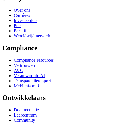
Over ons
Carrières
Investeerders
Pers
Perskit
Wereldwijd netwerk
Compliance
Compliance-resources
Vertrouwen
AVG
Verantwoorde AI
Transparantierapport
Meld misbruik
Ontwikkelaars
Documentatie
Leercentrum
Community