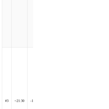
평화의
비둘기,
올림픽
고리 모
양의
LED 이
미지가
빛나고
있었습니
다.
캘리포니
아주 예
술가
H.E.R이
미국 국
가를 연
주했고
Tom
Cruise가
소개되었
으며, 그
#3
~21:30
-10%
는 미션
임파서블