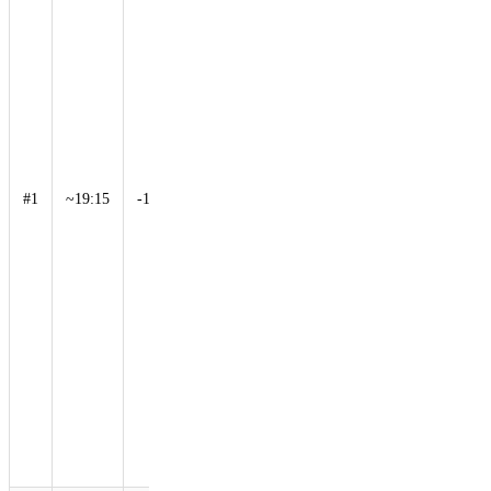
이
Jardins
des
Tuileries
의
Cauldron
에서
Stade de
France까
지 성화
#1
~19:15
-14%
를 봉송
했습니
다. 모든
국가 올
림픽 위
원회의
기가 경
기장으로
들어오고
선수들이
뒤이어
입장했습
니다.