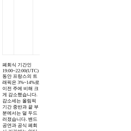
스턴트를
선보이며
파리에서
로스앤젤
레스까지
올림픽
기를 수
송했습니
다.
폐회식 기간인
19:00~22:00(UTC)
동안 프랑스의 트
래픽은 3%~14%로
이전 주에 비해 크
게 감소했습니다.
감소세는 올림픽
기간 중반과 끝 부
분에서는 덜 두드
러졌습니다. 밴드
공연과 공식 폐회