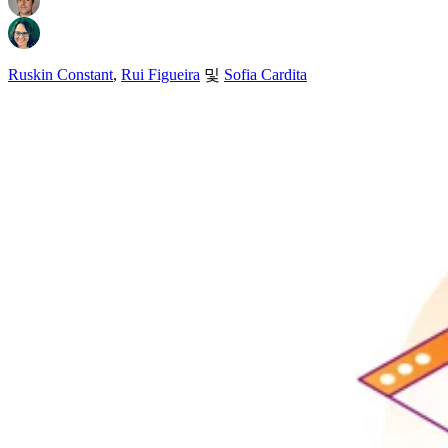
Ruskin Constant
,
Rui Figueira
및
Sofia Cardita