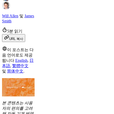
Will Allen
및
James
Smith
5분 읽기
URL 복사
이 포스트는 다
음 언어로도 제공
됩니다
English
,
日
本語
,
繁體中文
및
简体中文
.
본 콘텐츠는 사용
자의 편의를 고려
해 자동 기계 번역