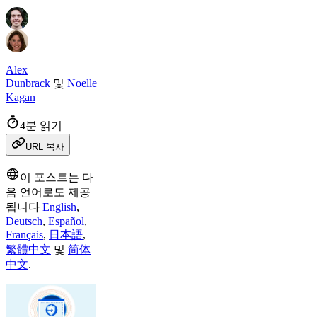
Alex
Dunbrack
및
Noelle
Kagan
4분 읽기
URL 복사
이 포스트는 다
음 언어로도 제공
됩니다
English
,
Deutsch
,
Español
,
Français
,
日本語
,
繁體中文
및
简体
中文
.