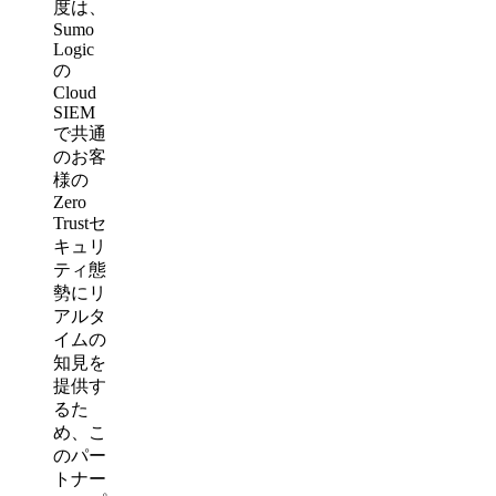
度は、
Sumo
Logic
の
Cloud
SIEM
で共通
のお客
様の
Zero
Trustセ
キュリ
ティ態
勢にリ
アルタ
イムの
知見を
提供す
るた
め、こ
のパー
トナー