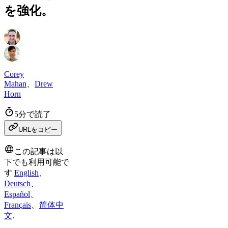
を強化。
Corey
Mahan
、
Drew
Horn
5分で読了
URLをコピー
この記事は以
下でも利用可能で
す
English
、
Deutsch
、
Español
、
Français
、
简体中
文
.