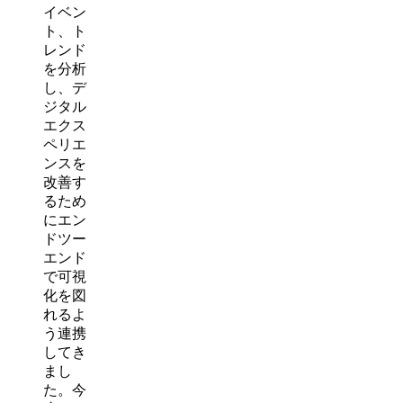
イベン
ト、ト
レンド
を分析
し、デ
ジタル
エクス
ペリエ
ンスを
改善す
るため
にエン
ドツー
エンド
で可視
化を図
れるよ
う連携
してき
まし
た。今