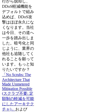
行から脱却し、
DDoS軽減機能を
デフォルトで組み
込めば、DDoS攻
撃はほぼ永久にな
くなります。当社
は今日、その道へ
一歩を踏み出しま
した。暗号化と同
じように、業界の
他社も追随してく
れることを願って
います。もっと知
りたいですか？
「No Scrubs: The
Architecture That
Made Unmetered
Mitigation Possible
(スクラブ不要: 定
額制の軽減を可能
にしたアーキテク
チャ)」
および