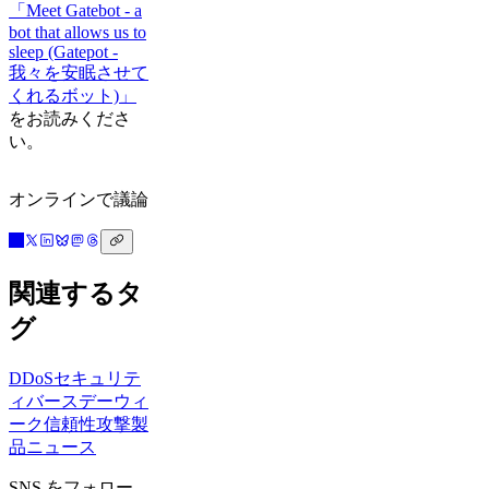
「Meet Gatebot - a
bot that allows us to
sleep (Gatepot -
我々を安眠させて
くれるボット)」
をお読みくださ
い。
オンラインで議論
関連するタ
グ
DDoS
セキュリテ
ィ
バースデーウィ
ーク
信頼性
攻撃
製
品ニュース
SNS をフォロー