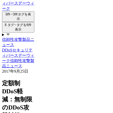
ィ
バースデーウィ
ーク
3件
3件タグを表
示
6 タグ
タグを6件
表示
信頼性
攻撃
製品ニ
ュース
DDoS
セキュリテ
ィ
バースデーウィ
ーク
信頼性
攻撃
製
品ニュース
2017年9月25日
定額制
DDoS軽
減：無制限
のDDoS攻