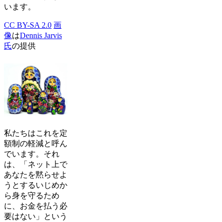
います。
CC BY-SA 2.0
画
像
は
Dennis Jarvis
氏
の提供
私たちはこれを定
額制の軽減と呼ん
でいます。それ
は、「ネット上で
あなたを黙らせよ
うとするいじめか
ら身を守るため
に、お金を払う必
要はない」という