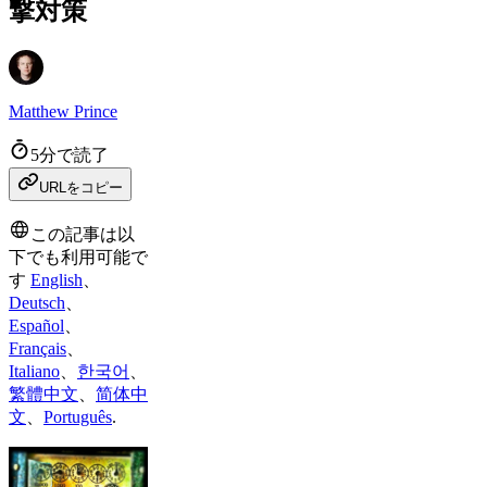
撃対策
Matthew Prince
5分で読了
URLをコピー
この記事は以
下でも利用可能で
す
English
、
Deutsch
、
Español
、
Français
、
Italiano
、
한국어
、
繁體中文
、
简体中
文
、
Português
.