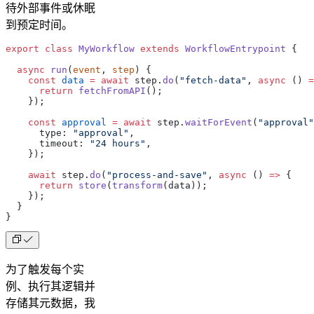
待外部事件或休眠
到预定时间。
export
 class
 MyWorkflow
 extends
 WorkflowEntrypoint
 {
  async
 run
(
event
, 
step
) {
    const
 data
 =
 await
 step.
do
(
"fetch-data"
, 
async
 () 
=
      return
 fetchFromAPI
();
    });
    const
 approval
 =
 await
 step.
waitForEvent
(
"approval"
      type: 
"approval"
,
      timeout: 
"24 hours"
,
    });
    await
 step.
do
(
"process-and-save"
, 
async
 () 
=>
 {
      return
 store
(
transform
(data));
    });
  }
}
为了触发每个实
例、执行其逻辑并
存储其元数据，我