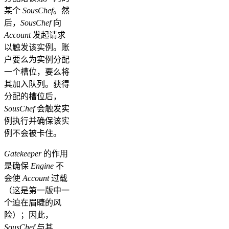
某个
SousChef
。然
后，
SousChef
向
Account
发起请求
以触发该实例。账
户要么为实例分配
一个槽位，要么将
其加入队列。获得
分配的槽位后，
SousChef
会触发实
例执行并确保该实
例不会被卡住。
Gatekeeper
的作用
是确保
Engine
不
会使
Account
过载
（这是第一版中一
个迫在眉睫的风
险）；因此，
SousChef
与其