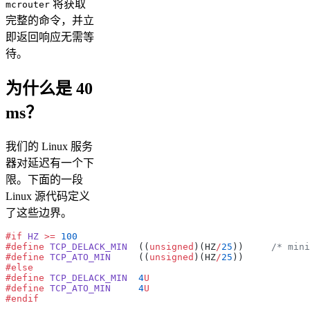
将获取
mcrouter
完整的命令，并立
即返回响应无需等
待。
为什么是 40
ms？
我们的 Linux 服务
器对延迟有一个下
限。下面的一段
Linux 源代码定义
了这些边界。
#if
 HZ
 >=
 100
#define
 TCP_DELACK_MIN
	((
unsigned
)(HZ
/
25
))
	/* min
#define
 TCP_ATO_MIN
	((
unsigned
)(HZ
/
25
))
#else
#define
 TCP_DELACK_MIN
	4
U
#define
 TCP_ATO_MIN
	4
U
#endif