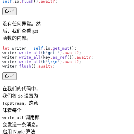
self
.
io
.
flush
()
.await?
;
没有任何异常。然
后，我们查看 get
函数的内部。
let
 writer 
=
 self
.
io
.
get_mut
();
writer
.
write_all
(
b"get "
)
.await?
;
writer
.
write_all
(key
.
as_ref
())
.await?
;
writer
.
write_all
(
b"
\r\n
"
)
.await?
;
writer
.
flush
()
.await?
;
在我们的代码中，
我们将
设置为
io
，这意
TcpStream
味着每个
调用都
write_all
会发送一条消息。
启用 Nagle 算法